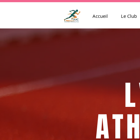
Accueil
Le Club
L
ATH