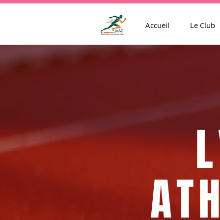
Accueil
Le Club
L
ATH