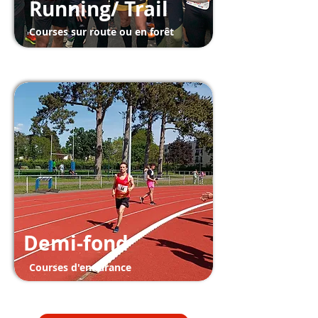
Running/ Trail
Courses sur route ou en forêt
Trail/
Runn
ing
Demi-fond
Courses d'endurance