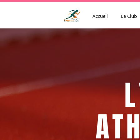
Accueil
Le Club
L
ATH