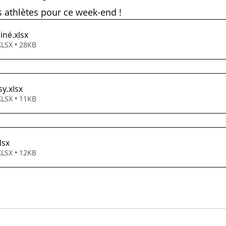
s athlètes pour ce week-end ! 
iné
.xlsx
XLSX • 28KB
sy
.xlsx
XLSX • 11KB
lsx
XLSX • 12KB